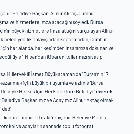
kşehir Belediye Başkanı Alinur Aktaş, Cumhur
alışma ve hizmetlere imza atacağını söyledi. Bursa
dın’ın büyük hizmetlere imza attığını vurgulayan Alinur
erçek belediyecilik anlayışından koparmadan, Cumhur
ak için her alanda, her kesimden insanımıza dokunan ve
ccühüyle 1 Nisan’dan itibaren kollarımızı sıvayıp
sa Milletvekili İsmet Büyükataman da “Bursa’nın 17
 kazanmak için büyük bir uyumla ve azimle ‘Bursa
ğin Gücüyle Herkes İçin Herkese Göre Belediye’ diyerek
r Belediye Başkanımız ve Adayımız Alinur Aktaş olmak
 dedi.
dından Cumhur İttifakı Yenişehir Belediye Meclis
protokol ve adayların sahnede toplu fotoğraf