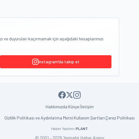
zı ve duyuruları kaçırmamak için aşağıdaki hesaplarımızı
Instagram’da takip et
Hakkımızda
|
Künye
|
İletişim
Gizlilik Politikası ve Aydınlatma Metni
|
Kullanım Şartları
|
Çerez Politikası
Haber Yazılımı:
PLANT
© 2001 – 2026 Yenişehir Haber Ajansı