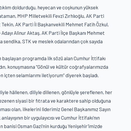
ım tıklım doldurduğu, heyecan ve coşkunun yüksek
man, MHP Milletvekili Fevzi Zırhlıoğlu, AK Parti
Tekin, AK Parti İl Başkanvekili Mehmet Fatih Özkul,
 Adayı Alinur Aktaş, AK Parti İlçe Başkanı Mehmet
sıra sendika, STK ve meslek odalarından çok sayıda
an başlayan programda ilk sözü alan Cumhur İttifakı
dın, konuşmasına “Gönül ve kültür coğrafyalarımızda
n içten selamlarımı iletiyorum” diyerek başladı.
e hâllenen, diliyle dillenen, gönlüyle şereflenen, her
zenen siyasi bir fıtrata ve karaktere sahip olduğuna
ıması olan, ilkelerini liderimiz Genel Başkanımız Sayın
anlayışının bir uygulayıcısı ve Cumhur İttifakı’nın
in banisi Osman Gazi’nin kurduğu Yenişehir’imizde