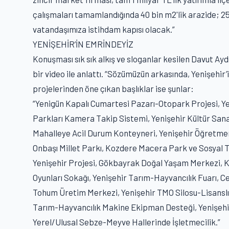
çalışmaları tamamlandığında 40 bin m2'lik arazide; 25
vatandaşımıza istihdam kapısı olacak.”
YENİŞEHİR’İN EMRİNDEYİZ
Konuşması sık sık alkış ve sloganlar kesilen Davut Aydı
bir video ile anlattı. “Sözümüzün arkasında, Yenişehir
projelerinden öne çıkan başlıklar ise şunlar:
“Yenigün Kapalı Cumartesi Pazarı-Otopark Projesi, Y
Parkları Kamera Takip Sistemi, Yenişehir Kültür San
Mahalleye Acil Durum Konteyneri, Yenişehir Öğretmen
Onbaşı Millet Parkı, Kozdere Macera Park ve Sosyal T
Yenişehir Projesi, Gökbayrak Doğal Yaşam Merkezi, K
Oyunları Sokağı, Yenişehir Tarım-Hayvancılık Fuarı, C
Tohum Üretim Merkezi, Yenişehir TMO Silosu-Lisanslı
Tarım-Hayvancılık Makine Ekipman Desteği, Yenişeh
Yerel/Ulusal Sebze-Meyve Hallerinde İşletmecilik.”