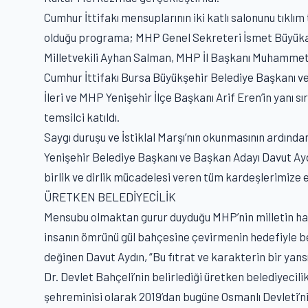
Cumhur İttifakı mensuplarının iki katlı salonunu tıkl
olduğu programa; MHP Genel Sekreteri İsmet Büyükata
Milletvekili Ayhan Salman, MHP İl Başkanı Muhammet 
Cumhur İttifakı Bursa Büyükşehir Belediye Başkanı ve
İleri ve MHP Yenişehir İlçe Başkanı Arif Eren’in yanı 
temsilci katıldı.
Saygı duruşu ve İstiklal Marşı’nın okunmasının ardınd
Yenişehir Belediye Başkanı ve Başkan Adayı Davut Ay
birlik ve dirlik mücadelesi veren tüm kardeşlerimize e
ÜRETKEN BELEDİYECİLİK
Mensubu olmaktan gurur duyduğu MHP’nin milletin haliyl
insanın ömrünü gül bahçesine çevirmenin hedefiyle be
değinen Davut Aydın, “Bu fıtrat ve karakterin bir yans
Dr. Devlet Bahçeli’nin belirlediği üretken belediyecilik 
şehreminisi olarak 2019’dan bugüne Osmanlı Devleti’n