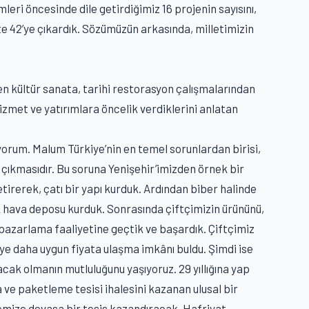
leri öncesinde dile getirdiğimiz 16 projenin sayısını,
kte 42’ye çıkardık. Sözümüzün arkasında, milletimizin
en kültür sanata, tarihi restorasyon çalışmalarından
izmet ve yatırımlara öncelik verdiklerini anlatan
iyorum. Malum Türkiye’nin en temel sorunlardan birisi,
çıkmasıdır. Bu soruna Yenişehir’imizden örnek bir
tirerek, çatı bir yapı kurduk. Ardından biber halinde
 hava deposu kurduk. Sonrasında çiftçimizin ürününü,
pazarlama faaliyetine geçtik ve başardık. Çiftçimiz
veye daha uygun fiyata ulaşma imkânı buldu. Şimdi ise
cak olmanın mutluluğunu yaşıyoruz. 29 yıllığına yap
 ve paketleme tesisi ihalesini kazanan ulusal bir
lçemize devasa bir tesis kazandıracak. Hafriyat