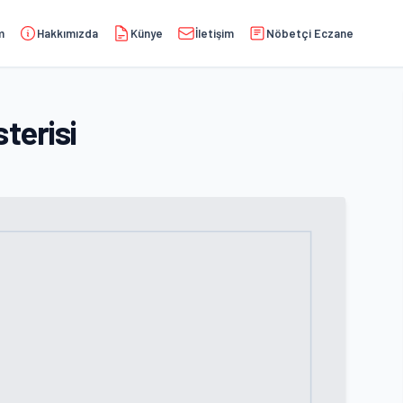
m
Hakkımızda
Künye
İletişim
Nöbetçi Eczane
terisi