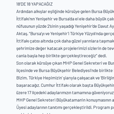
18’DE 18 YAPACAĞIZ
Ardından alkışlar eşliğinde kürsüye gelen Bursa Büyü
İttifakı’nın Yenişehir ve Bursa’da el ele daha büyük ç
nüfusunun yüzde 2’sinin yaşadığı Yenişehir’de Davut Ay
Aktaş, “Bursa’yı ve Yenişehir’i Türkiye Yüzyılı’nda g
İttifakı çatısı altında çok daha güzel yarınlara taşım
şehrimize değer katacak projelerimizi sizlerin de teve
canla başla hep birlikte gerçekleştireceğiz” dedi.
Son olarak kürsüye çıkan MHP Genel Sekreteri ve Bur
ilçesinde ve Bursa Büyükşehir Belediyesi’nde birlikte
Bizim, Türkiye Hepimizin’ şiarıyla çalışacak ve ‘Birli
başaracağız. Cumhur İttifakı olarak başta Büyükşehi
üzere 17 ilçedeki adaylarımızın tamamına güveniyoruz”
MHP Genel Sekreteri Büyükataman’ın konuşmasının ar
Üyesi adaylarının tanıtımı gerçekleştirildi. Program 