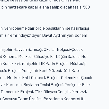
 bin metrekare kapalı alana sahip olacak tesis, 500
n, yeni döneme dair proje başlıklarını ise hazırladığı
’imizin emrindeyiz” diyen Davut Aydın’ın yeni dönem
enişehir Hayvan Barınağı, Okullar Bölgesi-Çocuk
at-Sinema Merkezi, Cihadiye Kır Düğün Salonu, Her
 Konuk Evi, Yenişehir TIR Parkı Projesi, Müstecip
esis Projesi, Yenişehir Kent Müzesi, Dört Kapı
ent Merkezi Katlı Otopark Projesi, Geleneksel Çocuk
eviz Kurutma-Boylama Tesisi Projesi, Yenişehir Fide-
 Depoculuk Projesi, Türk Dünyası Gençlik Merkezi,
ir Cansuyu Tarım Üretim-Pazarlama Kooperatifi,