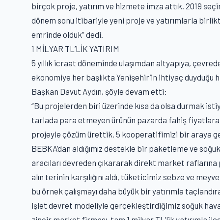
birçok proje, yatırım ve hizmete imza attık. 2019 seçim
dönem sonu itibariyle yeni proje ve yatırımlarla birli
emrinde olduk” dedi.
1 MİLYAR TL’LİK YATIRIM
5 yıllık icraat döneminde ulaşımdan altyapıya, çevred
ekonomiye her başlıkta Yenişehir’in ihtiyaç duyduğu h
Başkan Davut Aydın, şöyle devam etti:
“Bu projelerden biri üzerinde kısa da olsa durmak ist
tarlada para etmeyen ürünün pazarda fahiş fiyatlara 
projeyle çözüm ürettik. 5 kooperatifimizi bir araya ge
BEBKA’dan aldığımız destekle bir paketleme ve soğuk
aracıları devreden çıkararak direkt market raflarına 
alın terinin karşılığını aldı, tüketicimiz sebze ve mey
bu örnek çalışmayı daha büyük bir yatırımla taçlandıra
işlet devret modeliyle gerçekleştirdiğimiz soğuk hava
zincir market firması, tam 1 milyar TL’lik yatırımla i