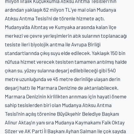
milyon liralık Küçükkumla Atıksu Arıtma Tesisleri’nin
ardından yaklaşık 62 milyon TL’ye mal olan Mudanya
Atıksu Arıtma Tesisi’ni de törenle hizmete açtı.
Mudanya’da Altıntaş ve Kumyaka arasında kalan ilçe
merkezi ve çevre yerleşimlerin atık sularının toplanacağı
tesiste ileri biyolojik arıtma ile Avrupa Birliği
standartlarında çıkış suyu elde edilecek. Yaklaşık 150 bin
nüfusa hizmet verecek tesisten tamamen arıtılmış halde
çıkan su, yüzey sularına deşarj edilebileceği gibi 540
metre uzunluğunda ve 45 metre derinliğe ulaşan derin
deşarj hattı ile Marmara Denizine de aktarılabilecek.
Marmara Denizinin kirlilikten arınması için hayati öneme
sahip tesislerden biri olan Mudanya Atıksu Arıtma
Tesisi’nin açılış törenine Büyükşehir Belediye Başkanı
Alinur Aktaş’ın yanı sıra Mudanya Kaymakamı Faik Oktay
Sözer ve AK Parti İl Başkanı Ayhan Salman ile çok sayıda