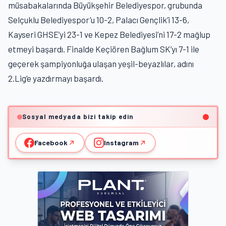
müsabakalarında Büyükşehir Belediyespor, grubunda
Selçuklu Belediyespor’u 10-2, Palacı Gençlik’i 13-6,
Kayseri GHSE’yi 23-1 ve Kepez Belediyesi’ni 17-2 mağlup
etmeyi başardı. Finalde Keçiören Bağlum SK’yı 7-1 ile
geçerek şampiyonluğa ulaşan yeşil-beyazlılar, adını
2.Lig’e yazdırmayı başardı.
Sosyal medyada bizi takip edin
Facebook
Instagram