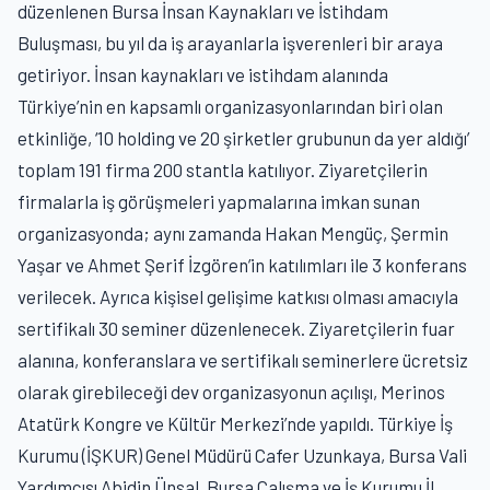
düzenlenen Bursa İnsan Kaynakları ve İstihdam
Buluşması, bu yıl da iş arayanlarla işverenleri bir araya
getiriyor. İnsan kaynakları ve istihdam alanında
Türkiye’nin en kapsamlı organizasyonlarından biri olan
etkinliğe, ‘10 holding ve 20 şirketler grubunun da yer aldığı’
toplam 191 firma 200 stantla katılıyor. Ziyaretçilerin
firmalarla iş görüşmeleri yapmalarına imkan sunan
organizasyonda; aynı zamanda Hakan Mengüç, Şermin
Yaşar ve Ahmet Şerif İzgören’in katılımları ile 3 konferans
verilecek. Ayrıca kişisel gelişime katkısı olması amacıyla
sertifikalı 30 seminer düzenlenecek. Ziyaretçilerin fuar
alanına, konferanslara ve sertifikalı seminerlere ücretsiz
olarak girebileceği dev organizasyonun açılışı, Merinos
Atatürk Kongre ve Kültür Merkezi’nde yapıldı. Türkiye İş
Kurumu (İŞKUR) Genel Müdürü Cafer Uzunkaya, Bursa Vali
Yardımcısı Abidin Ünsal, Bursa Çalışma ve İş Kurumu İl