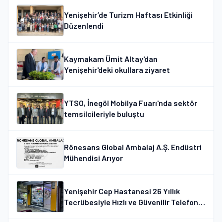
Yenişehir’de Turizm Haftası Etkinliği
Düzenlendi
Kaymakam Ümit Altay'dan
Yenişehir'deki okullara ziyaret
YTSO, İnegöl Mobilya Fuarı'nda sektör
temsilcileriyle buluştu
Rönesans Global Ambalaj A.Ş. Endüstri
Mühendisi Arıyor
Yenişehir Cep Hastanesi 26 Yıllık
Tecrübesiyle Hızlı ve Güvenilir Telefon
Tamir Hizmeti Sunuyor